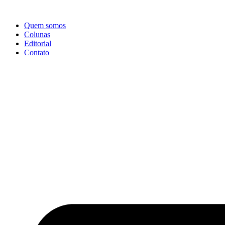
Ir
para
Quem somos
o
Colunas
conteúdo
Editorial
Contato