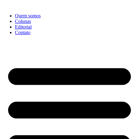
Ir
para
Quem somos
o
Colunas
conteúdo
Editorial
Contato