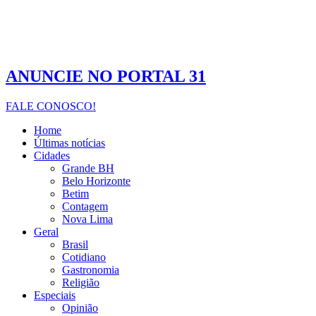
ANUNCIE NO PORTAL 31
FALE CONOSCO!
Home
Últimas notícias
Cidades
Grande BH
Belo Horizonte
Betim
Contagem
Nova Lima
Geral
Brasil
Cotidiano
Gastronomia
Religião
Especiais
Opinião