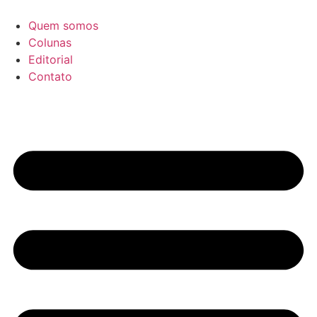
Ir
para
Quem somos
o
Colunas
conteúdo
Editorial
Contato