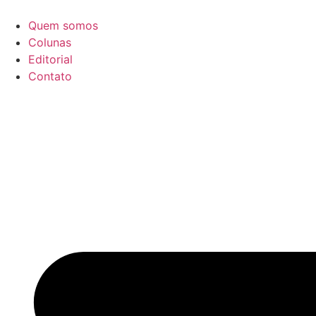
Ir
para
Quem somos
o
Colunas
conteúdo
Editorial
Contato