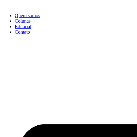
Ir
para
Quem somos
o
Colunas
conteúdo
Editorial
Contato