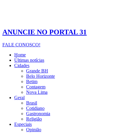
ANUNCIE NO PORTAL 31
FALE CONOSCO!
Home
Últimas notícias
Cidades
Grande BH
Belo Horizonte
Betim
Contagem
Nova Lima
Geral
Brasil
Cotidiano
Gastronomia
Religião
Especiais
Opinião