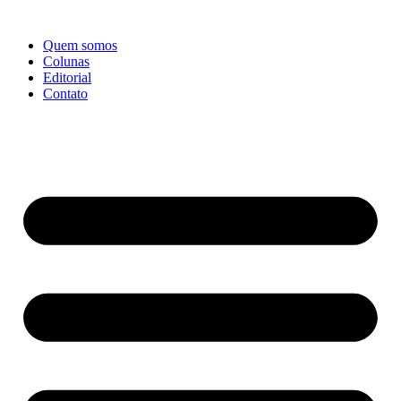
Ir
para
Quem somos
o
Colunas
conteúdo
Editorial
Contato