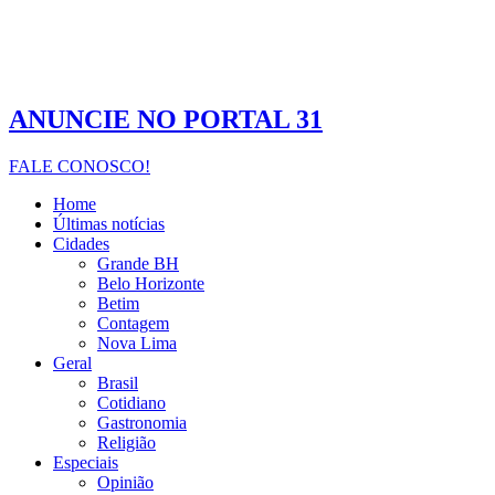
ANUNCIE NO PORTAL 31
FALE CONOSCO!
Home
Últimas notícias
Cidades
Grande BH
Belo Horizonte
Betim
Contagem
Nova Lima
Geral
Brasil
Cotidiano
Gastronomia
Religião
Especiais
Opinião