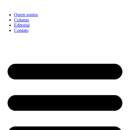
Ir
para
Quem somos
o
Colunas
conteúdo
Editorial
Contato