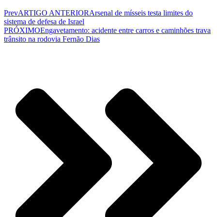
Prev
ARTIGO ANTERIOR
Arsenal de mísseis testa limites do
sistema de defesa de Israel
PRÓXIMO
Engavetamento: acidente entre carros e caminhões trava
trânsito na rodovia Fernão Dias