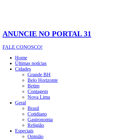
ANUNCIE NO PORTAL 31
FALE CONOSCO!
Home
Últimas notícias
Cidades
Grande BH
Belo Horizonte
Betim
Contagem
Nova Lima
Geral
Brasil
Cotidiano
Gastronomia
Religião
Especiais
Opinião