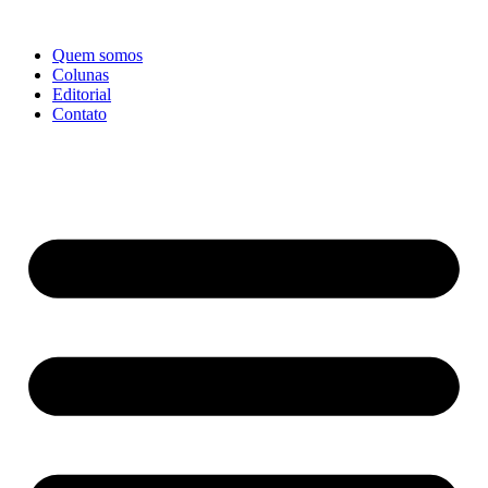
Ir
para
Quem somos
o
Colunas
conteúdo
Editorial
Contato