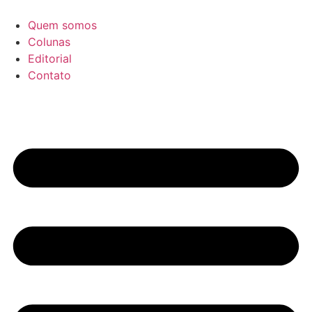
Ir
para
Quem somos
o
Colunas
conteúdo
Editorial
Contato