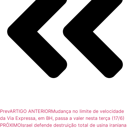
Prev
ARTIGO ANTERIOR
Mudança no limite de velocidade
da Via Expressa, em BH, passa a valer nesta terça (17/6)
PRÓXIMO
Israel defende destruição total de usina iraniana