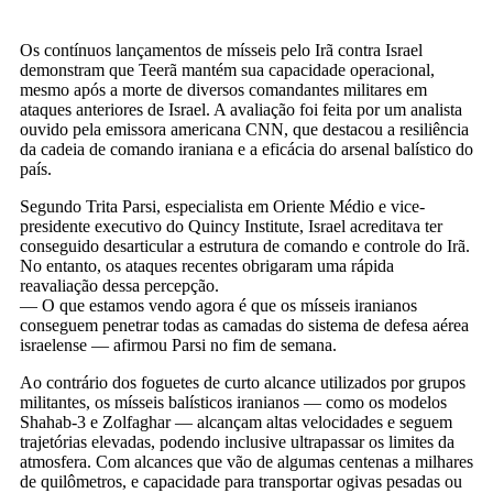
Os contínuos lançamentos de mísseis pelo Irã contra Israel
demonstram que Teerã mantém sua capacidade operacional,
mesmo após a morte de diversos comandantes militares em
ataques anteriores de Israel. A avaliação foi feita por um analista
ouvido pela emissora americana CNN, que destacou a resiliência
da cadeia de comando iraniana e a eficácia do arsenal balístico do
país.
Segundo Trita Parsi, especialista em Oriente Médio e vice-
presidente executivo do Quincy Institute, Israel acreditava ter
conseguido desarticular a estrutura de comando e controle do Irã.
No entanto, os ataques recentes obrigaram uma rápida
reavaliação dessa percepção.
— O que estamos vendo agora é que os mísseis iranianos
conseguem penetrar todas as camadas do sistema de defesa aérea
israelense — afirmou Parsi no fim de semana.
Ao contrário dos foguetes de curto alcance utilizados por grupos
militantes, os mísseis balísticos iranianos — como os modelos
Shahab-3 e Zolfaghar — alcançam altas velocidades e seguem
trajetórias elevadas, podendo inclusive ultrapassar os limites da
atmosfera. Com alcances que vão de algumas centenas a milhares
de quilômetros, e capacidade para transportar ogivas pesadas ou