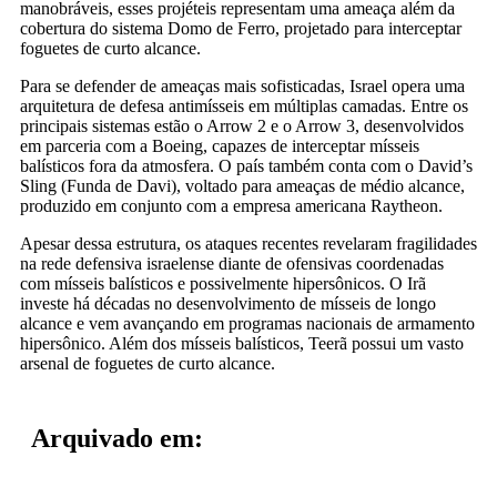
manobráveis, esses projéteis representam uma ameaça além da
cobertura do sistema Domo de Ferro, projetado para interceptar
foguetes de curto alcance.
Para se defender de ameaças mais sofisticadas, Israel opera uma
arquitetura de defesa antimísseis em múltiplas camadas. Entre os
principais sistemas estão o Arrow 2 e o Arrow 3, desenvolvidos
em parceria com a Boeing, capazes de interceptar mísseis
balísticos fora da atmosfera. O país também conta com o David’s
Sling (Funda de Davi), voltado para ameaças de médio alcance,
produzido em conjunto com a empresa americana Raytheon.
Apesar dessa estrutura, os ataques recentes revelaram fragilidades
na rede defensiva israelense diante de ofensivas coordenadas
com mísseis balísticos e possivelmente hipersônicos. O Irã
investe há décadas no desenvolvimento de mísseis de longo
alcance e vem avançando em programas nacionais de armamento
hipersônico. Além dos mísseis balísticos, Teerã possui um vasto
arsenal de foguetes de curto alcance.
Arquivado em: