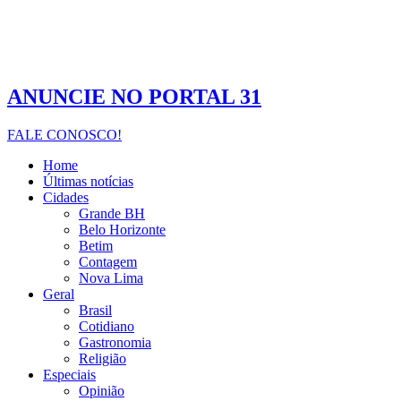
ANUNCIE NO PORTAL 31
FALE CONOSCO!
Home
Últimas notícias
Cidades
Grande BH
Belo Horizonte
Betim
Contagem
Nova Lima
Geral
Brasil
Cotidiano
Gastronomia
Religião
Especiais
Opinião