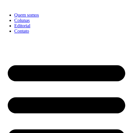
Ir
para
Quem somos
o
Colunas
conteúdo
Editorial
Contato