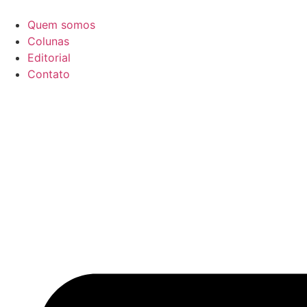
Ir
para
Quem somos
o
Colunas
conteúdo
Editorial
Contato