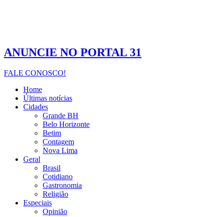
ANUNCIE NO PORTAL 31
FALE CONOSCO!
Home
Últimas notícias
Cidades
Grande BH
Belo Horizonte
Betim
Contagem
Nova Lima
Geral
Brasil
Cotidiano
Gastronomia
Religião
Especiais
Opinião