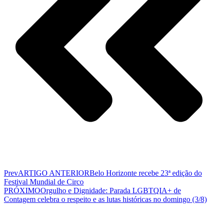
Prev
ARTIGO ANTERIOR
Belo Horizonte recebe 23ª edição do
Festival Mundial de Circo
PRÓXIMO
Orgulho e Dignidade: Parada LGBTQIA+ de
Contagem celebra o respeito e as lutas históricas no domingo (3/8)