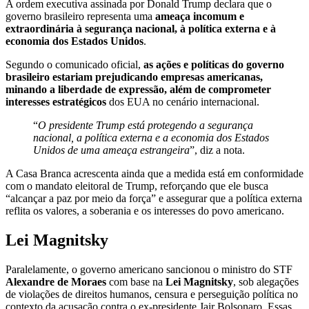
A ordem executiva assinada por Donald Trump declara que o
governo brasileiro representa uma
ameaça incomum e
extraordinária à segurança nacional, à política externa e à
economia dos Estados Unidos
.
Segundo o comunicado oficial,
as ações e políticas do governo
brasileiro estariam prejudicando empresas americanas,
minando a liberdade de expressão, além de comprometer
interesses estratégicos
dos EUA no cenário internacional.
“
O presidente Trump está protegendo a segurança
nacional, a política externa e a economia dos Estados
Unidos de uma ameaça estrangeira
”, diz a nota.
A Casa Branca acrescenta ainda que a medida está em conformidade
com o mandato eleitoral de Trump, reforçando que ele busca
“alcançar a paz por meio da força” e assegurar que a política externa
reflita os valores, a soberania e os interesses do povo americano.
Lei Magnitsky
Paralelamente, o governo americano sancionou o ministro do STF
Alexandre de Moraes
com base na
Lei Magnitsky
, sob alegações
de violações de direitos humanos, censura e perseguição política no
contexto da acusação contra o ex-presidente Jair Bolsonaro
. Essas