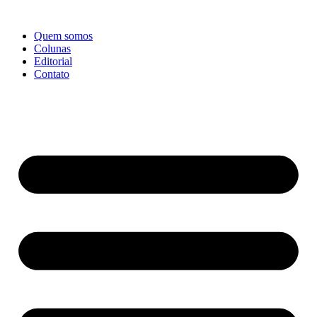
Ir
para
Quem somos
o
Colunas
conteúdo
Editorial
Contato