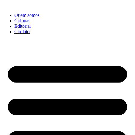
Ir
para
Quem somos
o
Colunas
conteúdo
Editorial
Contato