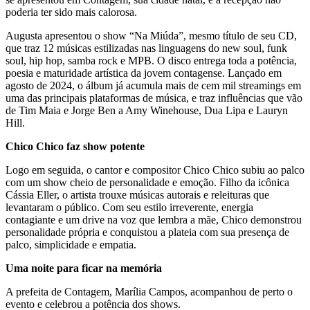
poderia ter sido mais calorosa.
Augusta apresentou o show “Na Miúda”, mesmo título de seu CD,
que traz 12 músicas estilizadas nas linguagens do new soul, funk
soul, hip hop, samba rock e MPB. O disco entrega toda a potência,
poesia e maturidade artística da jovem contagense. Lançado em
agosto de 2024, o álbum já acumula mais de cem mil streamings em
uma das principais plataformas de música, e traz influências que vão
de Tim Maia e Jorge Ben a Amy Winehouse, Dua Lipa e Lauryn
Hill.
Chico Chico faz show potente
Logo em seguida, o cantor e compositor Chico Chico subiu ao palco
com um show cheio de personalidade e emoção. Filho da icônica
Cássia Eller, o artista trouxe músicas autorais e releituras que
levantaram o público. Com seu estilo irreverente, energia
contagiante e um drive na voz que lembra a mãe, Chico demonstrou
personalidade própria e conquistou a plateia com sua presença de
palco, simplicidade e empatia.
Uma noite para ficar na memória
A prefeita de Contagem, Marília Campos, acompanhou de perto o
evento e celebrou a potência dos shows.