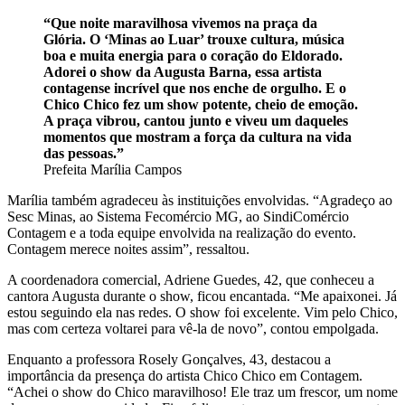
“Que noite maravilhosa vivemos na praça da
Glória. O ‘Minas ao Luar’ trouxe cultura, música
boa e muita energia para o coração do Eldorado.
Adorei o show da Augusta Barna, essa artista
contagense incrível que nos enche de orgulho. E o
Chico Chico fez um show potente, cheio de emoção.
A praça vibrou, cantou junto e viveu um daqueles
momentos que mostram a força da cultura na vida
das pessoas.”
Prefeita Marília Campos
Marília também agradeceu às instituições envolvidas. “Agradeço ao
Sesc Minas, ao Sistema Fecomércio MG, ao SindiComércio
Contagem e a toda equipe envolvida na realização do evento.
Contagem merece noites assim”, ressaltou.
A coordenadora comercial, Adriene Guedes, 42, que conheceu a
cantora Augusta durante o show, ficou encantada. “Me apaixonei. Já
estou seguindo ela nas redes. O show foi excelente. Vim pelo Chico,
mas com certeza voltarei para vê-la de novo”, contou empolgada.
Enquanto a professora Rosely Gonçalves, 43, destacou a
importância da presença do artista Chico Chico em Contagem.
“Achei o show do Chico maravilhoso! Ele traz um frescor, um nome