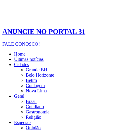
ANUNCIE NO PORTAL 31
FALE CONOSCO!
Home
Últimas notícias
Cidades
Grande BH
Belo Horizonte
Betim
Contagem
Nova Lima
Geral
Brasil
Cotidiano
Gastronomia
Religião
Especiais
Opinião