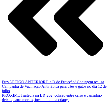
Prev
ARTIGO ANTERIOR
Dia D de Proteção! Contagem realiza
Campanha de Vacinação Antirrábica para cães e gatos no dia 12 de
julho
PRÓXIMO
Tragédia na BR-262: colisão entre carro e caminhão
deixa quatro mortos, incluindo uma criança