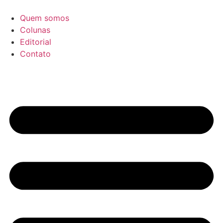
Ir
para
Quem somos
o
Colunas
conteúdo
Editorial
Contato