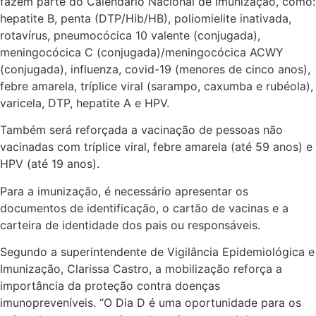
fazem parte do Calendário Nacional de Imunização, como:
hepatite B, penta (DTP/Hib/HB), poliomielite inativada,
rotavírus, pneumocócica 10 valente (conjugada),
meningocócica C (conjugada)/meningocócica ACWY
(conjugada), influenza, covid-19 (menores de cinco anos),
febre amarela, tríplice viral (sarampo, caxumba e rubéola),
varicela, DTP, hepatite A e HPV.
Também será reforçada a vacinação de pessoas não
vacinadas com tríplice viral, febre amarela (até 59 anos) e
HPV (até 19 anos).
Para a imunização, é necessário apresentar os
documentos de identificação, o cartão de vacinas e a
carteira de identidade dos pais ou responsáveis.
Segundo a superintendente de Vigilância Epidemiológica e
Imunização, Clarissa Castro, a mobilização reforça a
importância da proteção contra doenças
imunopreveníveis. “O Dia D é uma oportunidade para os