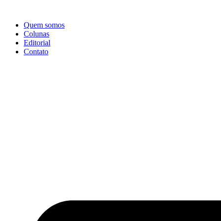
Ir
para
Quem somos
o
Colunas
conteúdo
Editorial
Contato