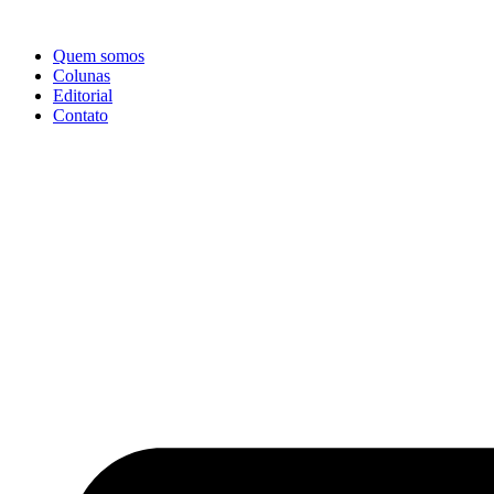
Ir
para
Quem somos
o
Colunas
conteúdo
Editorial
Contato