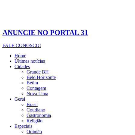
ANUNCIE NO PORTAL 31
FALE CONOSCO!
Home
Últimas notícias
Cidades
Grande BH
Belo Horizonte
Betim
Contagem
Nova Lima
Geral
Brasil
Cotidiano
Gastronomia
Religião
Especiais
Opinião