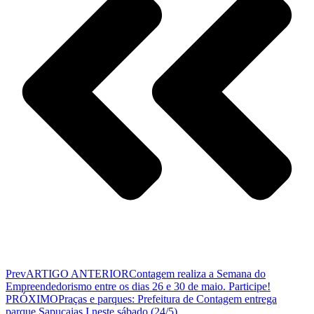
Prev
ARTIGO ANTERIOR
Contagem realiza a Semana do
Empreendedorismo entre os dias 26 e 30 de maio. Participe!
PRÓXIMO
Praças e parques: Prefeitura de Contagem entrega
parque Sapucaias I neste sábado (24/5)