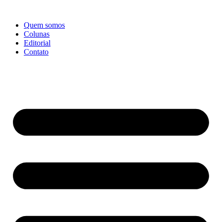
Ir
para
Quem somos
o
Colunas
conteúdo
Editorial
Contato