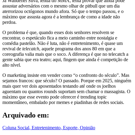
Já Wanderlei Silva, lenda do MMA, tenta provar que ainda pode
assustar adversários com o mesmo olhar de pitbull que um dia
aterrorizou octógonos mundo afora. Só que o tempo passou, e o
máximo que assusta agora é a lembrança de como a idade não
perdoa.
O problema é que, quando esses dois senhores resolvem se
encontrar, o espetáculo fica a meio caminho entre nostalgia e
comédia pastelão. Não é luta, não é entretenimento, é quase um
revival de
telecatch
, aquele programa dos anos 80 em que a
coreografia valia mais que o soco. A diferença é que no telecatch a
gente sabia que era teatro; aqui, fingem que ainda é competição de
alto nível.
O marketing insiste em vender como “o confronto do século”. Mas
sejamos francos: que século? O passado. Porque em 2025, ninguém
mais quer ver dois aposentados testando até onde os joelhos
aguentam ou quantos rounds suportam sem chamar o massagista. O
máximo que esse evento pode oferecer é trending topic
momentâneo, embalado por memes e piadinhas de redes sociais.
Arquivado em:
Coluna Social
,
Entretenimento
,
Esporte
,
Opinião