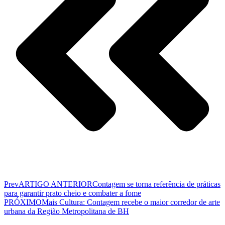
Prev
ARTIGO ANTERIOR
Contagem se torna referência de práticas
para garantir prato cheio e combater a fome
PRÓXIMO
Mais Cultura: Contagem recebe o maior corredor de arte
urbana da Região Metropolitana de BH