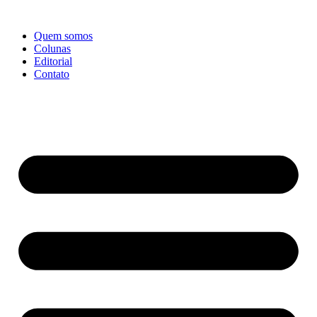
Ir
para
Quem somos
o
Colunas
conteúdo
Editorial
Contato