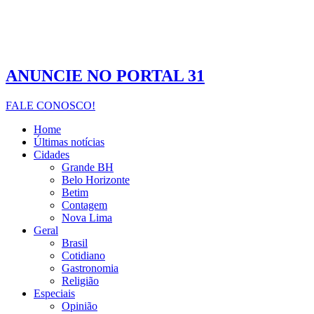
ANUNCIE NO PORTAL 31
FALE CONOSCO!
Home
Últimas notícias
Cidades
Grande BH
Belo Horizonte
Betim
Contagem
Nova Lima
Geral
Brasil
Cotidiano
Gastronomia
Religião
Especiais
Opinião