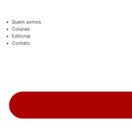
Ir
para
o
Quem somos
conteúdo
Colunas
Editorial
Contato