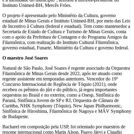
Instituto Unimed-BH, Mercês Fróes.
O projeto é apresentado pelo Ministério da Cultura, governo
estadual de Minas Gerais e Instituto Unimed-BH, por meio das Leis
de Incentivo à Cultura (federal e estadual). Tem como mantenedor a
Secretaria de Estado de Cultura e Turismo de Minas Gerais, conta
com o apoio da Prefeitura de Contagem e do Programa Amigos da
Filarmônica, com realização do Instituto Cultural Filarmônica,
governo estadual, Funarte, Ministério da Cultura e governo federal.
O maestro José Soares
Natural de São Paulo, José Soares é regente associado da Orquestra
Filarmônica de Minas Gerais desde 2022, após ter atuado como
regente assistente em temporadas anteriores. Vencedor do 19º
Concurso Internacional de Regência de Tóquio (2021), onde
recebeu os prêmios do júri e do público, já regeu importantes
orquestras no Brasil e no exterior, como a Osesp, Sinfônica do
Paraná, Sinfônica Jovem de SP e RJ, Orquestra de Câmara de
Curitiba, NHK Symphony (Tóquio), New Japan Philharmonic,
Sinfônica de Hiroshima, Filarmônica de Nagoya e MÁV Symphony
de Budapeste.
Bacharel em composição pela USP, foi orientado por maestros de
renome internacional como Marin Alsop, Paavo Järvi e Claudio