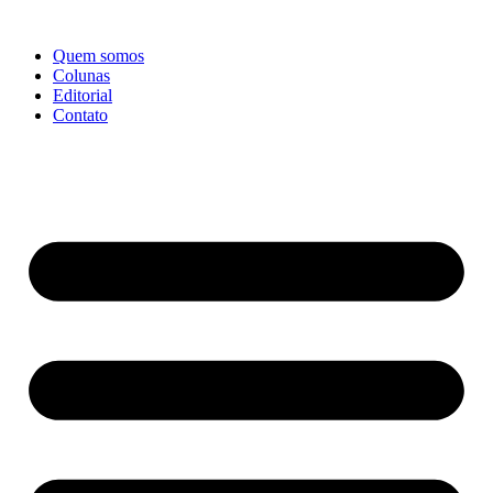
Ir
para
Quem somos
o
Colunas
conteúdo
Editorial
Contato