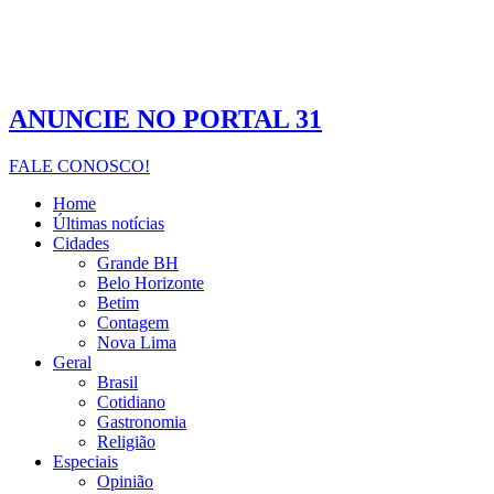
ANUNCIE NO PORTAL 31
FALE CONOSCO!
Home
Últimas notícias
Cidades
Grande BH
Belo Horizonte
Betim
Contagem
Nova Lima
Geral
Brasil
Cotidiano
Gastronomia
Religião
Especiais
Opinião