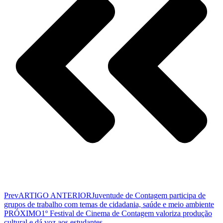
Prev
ARTIGO ANTERIOR
Juventude de Contagem participa de
grupos de trabalho com temas de cidadania, saúde e meio ambiente
PRÓXIMO
1º Festival de Cinema de Contagem valoriza produção
cultural e dá voz aos estudantes