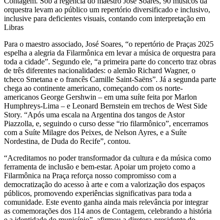
Contagem. Sob a regência do maestro José Soares, 90 músicos da
orquestra levam ao público um repertório diversificado e inclusivo,
inclusive para deficientes visuais, contando com interpretação em
Libras
Para o maestro associado, José Soares, “o repertório de Praças 2025
espelha a alegria da Filarmônica em levar a música de orquestra para
toda a cidade”. Segundo ele, “a primeira parte do concerto traz obras
de três diferentes nacionalidades: o alemão Richard Wagner, o
tcheco Smetana e o francês Camille Saint-Saëns”. Já a segunda parte
chega ao continente americano, começando com os norte-
americanos George Gershwin – em uma suíte feita por Marlon
Humphreys-Lima – e Leonard Bernstein em trechos de West Side
Story. “Após uma escala na Argentina dos tangos de Astor
Piazzolla, e, seguindo o curso desse “rio filarmônico”, encerramos
com a Suíte Milagre dos Peixes, de Nelson Ayres, e a Suíte
Nordestina, de Duda do Recife”, contou.
“Acreditamos no poder transformador da cultura e da música como
ferramenta de inclusão e bem-estar. Apoiar um projeto como a
Filarmônica na Praça reforça nosso compromisso com a
democratização do acesso à arte e com a valorização dos espaços
públicos, promovendo experiências significativas para toda a
comunidade. Este evento ganha ainda mais relevância por integrar
as comemorações dos 114 anos de Contagem, celebrando a história
e a identidade do município”, afirmou a diretora-presidente do