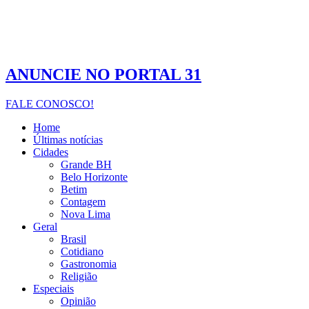
ANUNCIE NO PORTAL 31
FALE CONOSCO!
Home
Últimas notícias
Cidades
Grande BH
Belo Horizonte
Betim
Contagem
Nova Lima
Geral
Brasil
Cotidiano
Gastronomia
Religião
Especiais
Opinião