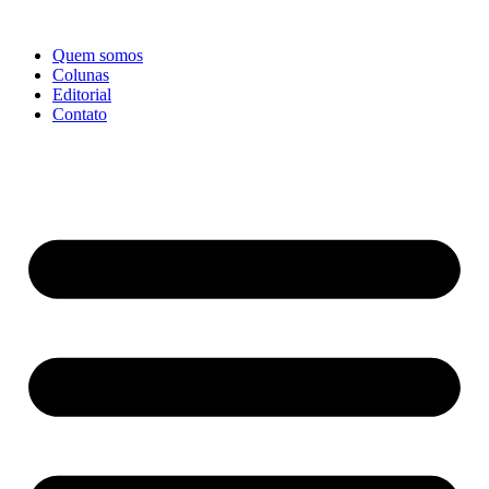
Ir
para
Quem somos
o
Colunas
conteúdo
Editorial
Contato