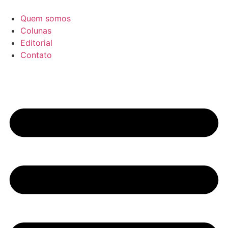
Ir
para
Quem somos
o
Colunas
conteúdo
Editorial
Contato