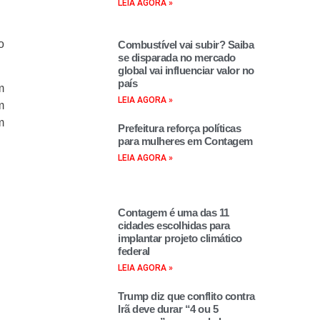
LEIA AGORA »
o
Combustível vai subir? Saiba
se disparada no mercado
global vai influenciar valor no
país
m
LEIA AGORA »
m
m
Prefeitura reforça políticas
para mulheres em Contagem
LEIA AGORA »
Contagem é uma das 11
cidades escolhidas para
implantar projeto climático
federal
LEIA AGORA »
Trump diz que conflito contra
Irã deve durar “4 ou 5