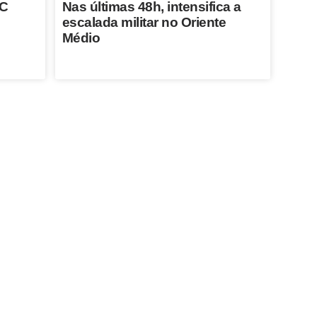
VC
Nas últimas 48h, intensifica a
escalada militar no Oriente
Médio