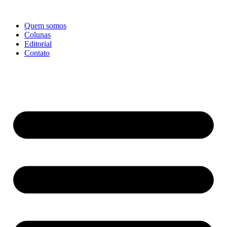
Ir
para
Quem somos
o
Colunas
conteúdo
Editorial
Contato