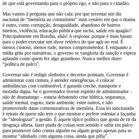
de que está governando para o próprio ego, e não para o cidadão.
Mas vamos à pergunta que não cala: por que inventar um dia
nacional de “memória ao comunismo” num cenário em que o drama
é outro, como corrupção, desigualdade, abandono de bairros
inteiros, violência, educação pública que racha, saúde em apagão?
Principalmente em Brasília, aliás! A resposta: porque é mais barato
para o poder executar um show retórico do que agir no real. É
menos custoso, menos rude, menos comprometedor. E enquanto a
mídia grita por narrativas, o governo se vangloria da sanção e espera
aplaudir como quem fez algo grandioso. Nunca melhor dizer:
“política de palco”.
Governar não é redigir símbolos e decretos pontuais. Governar é
administrar com cintura, é atender emergências, é colocar
ambulâncias com combustível, é garantir creche, transporte e
moradia digna. Se o governador tivesse espírito de administrador –
não de dramaturgo – estaria debatendo crise hídrica, segurança,
saúde mental, esgoto, meio ambiente, entre outros, e não
promovendo datas comemorativas de memória. Essa lei sancionada
é retrato de quem não tem o que mostrar e prefere ostentar a façanha
de “ideologizar” a gestão. É aquele típico político que gosta de rir da
desgraça alheia, fazer piada de coisas sem sentido e subir em palco
para promover ódio contra alguém ou algum grupo apenas para se
mostrar “alinhado com alguma coisa, ainda que pífia”.