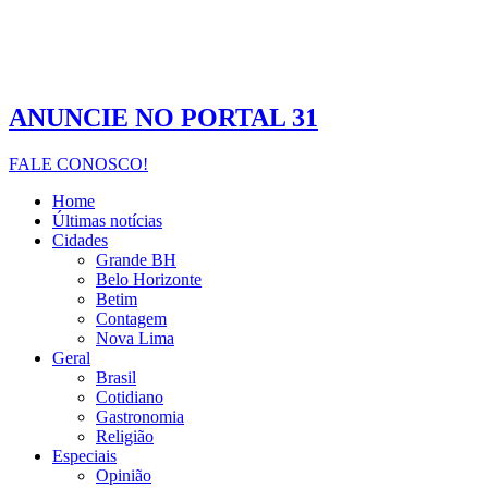
ANUNCIE NO PORTAL 31
FALE CONOSCO!
Home
Últimas notícias
Cidades
Grande BH
Belo Horizonte
Betim
Contagem
Nova Lima
Geral
Brasil
Cotidiano
Gastronomia
Religião
Especiais
Opinião