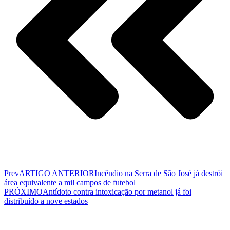
Prev
ARTIGO ANTERIOR
Incêndio na Serra de São José já destrói
área equivalente a mil campos de futebol
PRÓXIMO
Antídoto contra intoxicação por metanol já foi
distribuído a nove estados