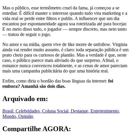
Mas o público, esse termômetro cruel da fama, já começou a se
entediar. É difícil manter o interesse quando tudo vira marketing e a
vida real se perde entre filtros e publis. A influencer que um dia
encantou por espontaneidade agora soa roteirizada até para bocejar.
E no meio disso tudo, o jogador — sempre discreto, mas nem tanto
— tratou de seguir o jogo.
No amor e na mídia, quem vive de like morre de unfollow. Virginia
ainda vai render muito assunto, é claro: toda separação pública é um
prato cheio para os curiosos de plantão. Mas a verdade é que, neste
caso, o público parece mais aliviado do que surpreso. Afinal, o
romance nunca convenceu totalmente, e as cenas de amor pareciam
mais uma campanha publicitária do que uma história real.
Enfim, como diria o bordão das boas línguas da internet:
foi
embora? Amanhã são dois dias.
Arquivado em:
Brasil
,
Celebridades
,
Coluna Social
,
Destaque
,
Entretenimento
,
Mundo
,
Opinião
Compartilhe AGORA: