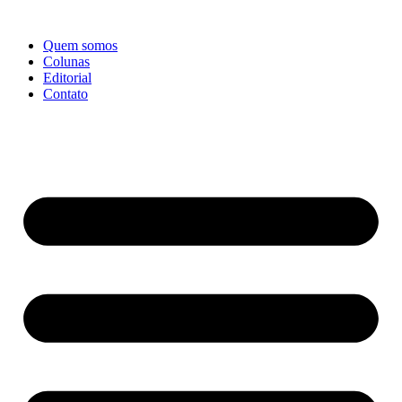
Ir
para
Quem somos
o
Colunas
conteúdo
Editorial
Contato