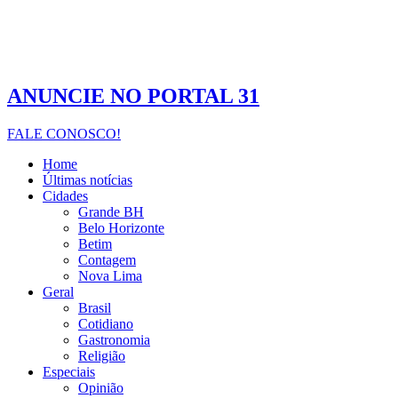
ANUNCIE NO PORTAL 31
FALE CONOSCO!
Home
Últimas notícias
Cidades
Grande BH
Belo Horizonte
Betim
Contagem
Nova Lima
Geral
Brasil
Cotidiano
Gastronomia
Religião
Especiais
Opinião