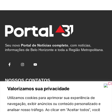
Seu novo
Portal de Notícias completo
, com notícias,
informações de Belo Horizonte e toda a Região Metropolitana.
NOSSOS CONTATOS
Valorizamos sua privacidade
Fale com o Comercial
Utilizamos cookies para aprimorar sua experiência de
Fale com a Redação
navegação, exibir anúncios ou conteúdo personalizado e
falecom@portal31.com.br
analisar nosso tráfego. Ao clicar em “Aceitar todos”, você