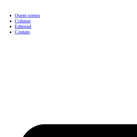
Ir
para
Quem somos
o
Colunas
conteúdo
Editorial
Contato