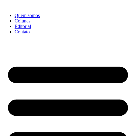
Ir
para
Quem somos
o
Colunas
conteúdo
Editorial
Contato