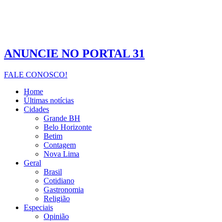
ANUNCIE NO PORTAL 31
FALE CONOSCO!
Home
Últimas notícias
Cidades
Grande BH
Belo Horizonte
Betim
Contagem
Nova Lima
Geral
Brasil
Cotidiano
Gastronomia
Religião
Especiais
Opinião