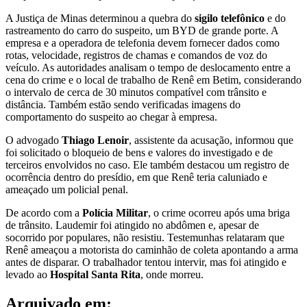
A Justiça de Minas determinou a quebra do
sigilo telefônico
e do
rastreamento do carro do suspeito, um BYD de grande porte. A
empresa e a operadora de telefonia devem fornecer dados como
rotas, velocidade, registros de chamas e comandos de voz do
veículo. As autoridades analisam o tempo de deslocamento entre a
cena do crime e o local de trabalho de Renê em Betim, considerando
o intervalo de cerca de 30 minutos compatível com trânsito e
distância. Também estão sendo verificadas imagens do
comportamento do suspeito ao chegar à empresa.
O advogado
Thiago Lenoir
, assistente da acusação, informou que
foi solicitado o bloqueio de bens e valores do investigado e de
terceiros envolvidos no caso. Ele também destacou um registro de
ocorrência dentro do presídio, em que Renê teria caluniado e
ameaçado um policial penal.
De acordo com a
Polícia Militar
, o crime ocorreu após uma briga
de trânsito. Laudemir foi atingido no abdômen e, apesar de
socorrido por populares, não resistiu. Testemunhas relataram que
Renê ameaçou a motorista do caminhão de coleta apontando a arma
antes de disparar. O trabalhador tentou intervir, mas foi atingido e
levado ao
Hospital Santa Rita
, onde morreu.
Arquivado em: