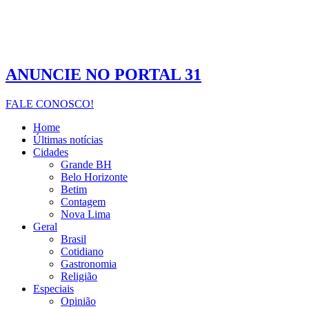
ANUNCIE NO PORTAL 31
FALE CONOSCO!
Home
Últimas notícias
Cidades
Grande BH
Belo Horizonte
Betim
Contagem
Nova Lima
Geral
Brasil
Cotidiano
Gastronomia
Religião
Especiais
Opinião