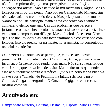
não foi um primor de jogo, mas perceptível uma evolução e
aplicação dos atletas. Não está tudo às mil maravilhas, lógico. Mas o
torcedor respirou um pouco. Não por ser Campeonato Mineiro, que
não vale nada, ao meu modo de ver. Mas pela postura, que mudou.
Vamos ver se Tite consegue manter essa concentração e também
conhecer o elenco que tem. Um dos problemas que parece é
justamente o desconhecimento das características de cada atleta. Isso
vem com o tempo e com diálogo. Mas o futebol não espera. Nem
que Tite tire um, dois dias para ficar analisando e conversando com
jogador, isso ele precisa ter na mente, na prancheta, no computador,
no celular, onde for.
O Cruzeiro não pode passar perrengue, como estava nesses
primeiros 30 dias de atividades. Com treino, tática, preparo e sem
inventar, o Cruzeiro pode render bem mais. Não sei se igual rendeu
com Jardim, que tirava leite de pedra. Mas muito mais que rendeu
esse ano, inclusive contra o América. Que o Cruzeiro tenha virado a
chave após a “colada” de Pedrinho na fatídica derrota para o
Coritiba. Chega de vergonha! O Cruzeiro é gigante e merece se
mostrar como tal.
Arquivado em:
Campeonato Mineiro
,
Colunas
,
Destaque
,
Esporte
,
Minas Gerais
,