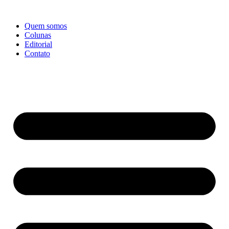
Ir
para
Quem somos
o
Colunas
conteúdo
Editorial
Contato