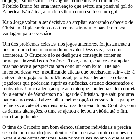
do jogo, “soube sofrer” em alguns momentos. Em um deles,
Fabrício Bruno fez uma intervenção que evitou um possível gol do
América. Não à toa, a torcida vibrou como se fosse um gol.
Kaio Jorge voltou a ser decisivo ao ampliar, escorando cabeceio de
Christian. O placar deixou o time mais tranquilo para ir em boa
vantagem para o vestiário.
Um dos problemas celestes, nos jogos anteriores, foi justamente a
postura que o time retornou do intervalo. Dessa vez, isso não
aconteceu. O Cruzeiro não se desligou e conseguiu conter as
principais investidas do América. Teve, ainda, chance de ampliar,
mas não teve a perspicácia para concluir com êxito. Tite não
inventou dessa vez, modificando atletas que precisavam sair – até já
antevendo o jogo contra o Mirassol, pelo Brasileirão – e colocou
jogadores que poderiam suprir as ausências, estando descansados e
motivados. Única alteração que acredito que não tenha sido a correta
foi a entrada de Wanderson no lugar de Christian, que saiu por uma
pancada no rosto. Talvez, ali, a melhor opção tivesse sido Japa, que
reúne as carcaterísticas mais próximas do meia titular. Contudo, com
as demais alterações, o time se ajeitou e levou a vitória até o fim,
com tranquilidade.
O time do Cruzeiro tem bom elenco, talentos individuais e precisa
ser soberano quando joga, dentro e fora de casa, contra equipes da
Série A e de outras divisões. Pela primeira vez no ano o que se viu