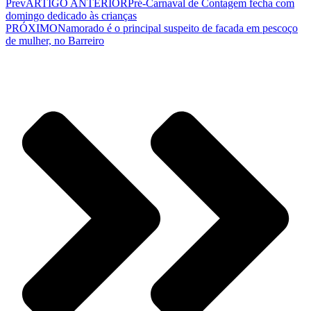
Prev
ARTIGO ANTERIOR
Pré-Carnaval de Contagem fecha com
domingo dedicado às crianças
PRÓXIMO
Namorado é o principal suspeito de facada em pescoço
de mulher, no Barreiro