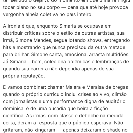
ter sentido o déjà vu do momento em que Simaria fingiu
tocar piano no seu corpo — cena que até hoje provoca
vergonha alheia coletiva no país inteiro.
A ironia é que, enquanto Simaria se ocupava em
distribuir críticas sobre o estilo de outras artistas, sua
irmã, Simone Mendes, segue lotando shows, entregando
hits e mostrando que nunca precisou da outra metade
para brilhar. Simone canta, emociona, arrasta multidões.
Já Simaria… bem, coleciona polêmicas e lembranças de
quando sua carreira não dependia apenas de sua
própria reputação.
E vamos combinar: chamar Maiara e Maraisa de bregas
quando o próprio currículo inclui crises ao vivo, climão
com jornalistas e uma performance digna de auditório
dominical é de uma ousadia que beira a ficção
científica. As irmãs, com classe e deboche na medida
certa, deram a resposta que o público esperava. Não
gritaram, não xingaram — apenas deixaram o shade no