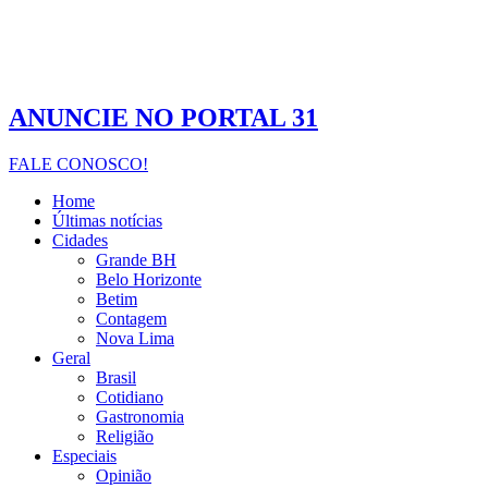
ANUNCIE NO PORTAL 31
FALE CONOSCO!
Home
Últimas notícias
Cidades
Grande BH
Belo Horizonte
Betim
Contagem
Nova Lima
Geral
Brasil
Cotidiano
Gastronomia
Religião
Especiais
Opinião