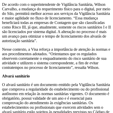
De acordo com o superintendente de Vigilância Sanitária, Wilson
Carvalho, a mudança do requerimento físico para o digital, por meio
do Silo, permitirá melhor acesso aos serviços da Vigilância Sanitária
e maior agilidade no fluxo de licenciamento. “Essa mudança
beneficiará todas as empresas de Contagem que são classificadas
como Risco III, já que, atualmente, somente os riscos sanitários I e II
são licenciados por sistema digital. A alteração no processo é mais
um avanço para otimizar o tempo de licenciamento dos alvarás de
autorização sanitária”.
Nesse contexto, a Visa reforça a importância de atenção às normas e
aos procedimentos adotados. “Orientamos que os regulados
observem corretamente o enquadramento do risco sanitário de sua
atividade e utilizem o sistema correspondente, a fim de evitar
contratempos no processo de licenciamento”, ressalta Wilson.
Alvará sanitário
O alvará sanitário é um documento emitido pela Vigilância Sanitária
que comprova a regularidade do estabelecimento ou do profissional
autônomo em relação às normas sanitárias vigentes. O documento é
obrigatório, possui validade de um ano e é essencial para
comprovação do atendimento às exigências sanitárias. Os
estabelecimentos ou profissionais que exercem atividades sem o
alvará sanitário estão sujeitos às penalidades previstas no Código de