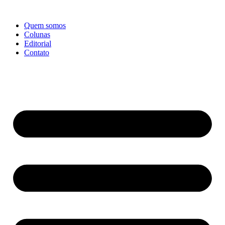
Ir
para
Quem somos
o
Colunas
conteúdo
Editorial
Contato