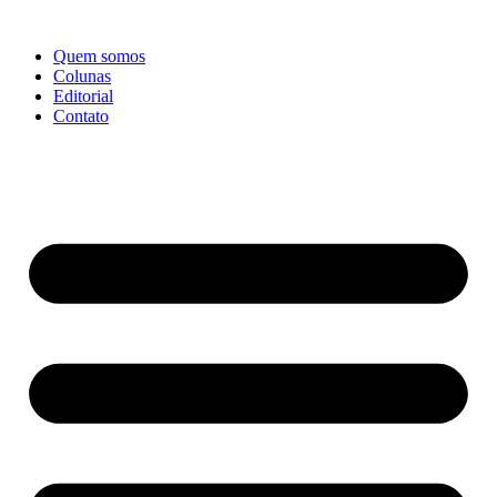
Ir
para
Quem somos
o
Colunas
conteúdo
Editorial
Contato