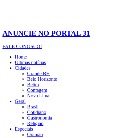
ANUNCIE NO PORTAL 31
FALE CONOSCO!
Home
Últimas notícias
Cidades
Grande BH
Belo Horizonte
Betim
Contagem
Nova Lima
Geral
Brasil
Cotidiano
Gastronomia
Religião
Especiais
Opinião