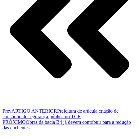
Prev
ARTIGO ANTERIOR
Prefeitura de articula criação de
consórcio de segurança pública no TCE
PRÓXIMO
Obras da bacia B4 já devem contribuir para a redução
das enchentes