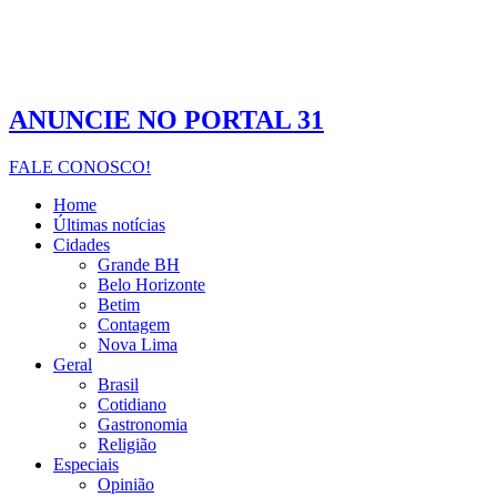
ANUNCIE NO PORTAL 31
FALE CONOSCO!
Home
Últimas notícias
Cidades
Grande BH
Belo Horizonte
Betim
Contagem
Nova Lima
Geral
Brasil
Cotidiano
Gastronomia
Religião
Especiais
Opinião