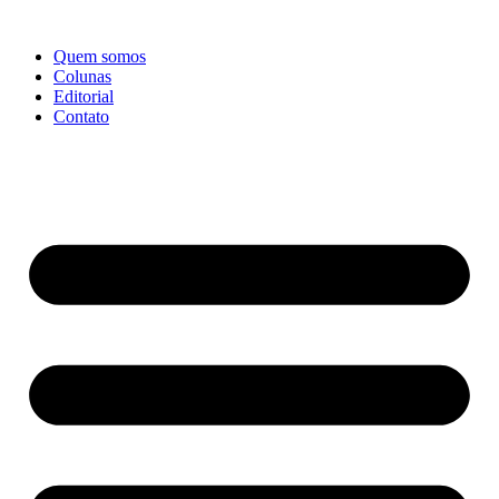
Ir
para
Quem somos
o
Colunas
conteúdo
Editorial
Contato