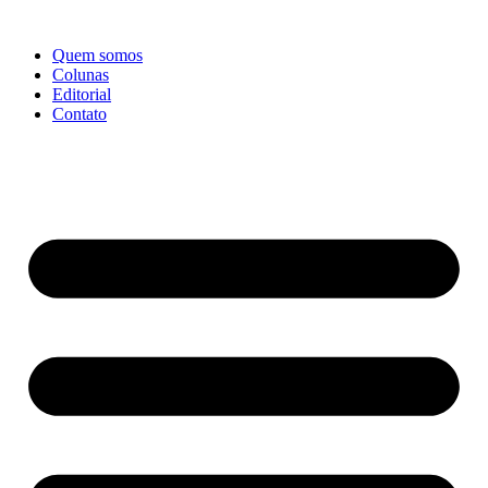
Ir
para
Quem somos
o
Colunas
conteúdo
Editorial
Contato