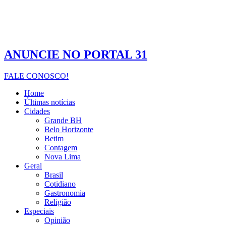
ANUNCIE NO PORTAL 31
FALE CONOSCO!
Home
Últimas notícias
Cidades
Grande BH
Belo Horizonte
Betim
Contagem
Nova Lima
Geral
Brasil
Cotidiano
Gastronomia
Religião
Especiais
Opinião