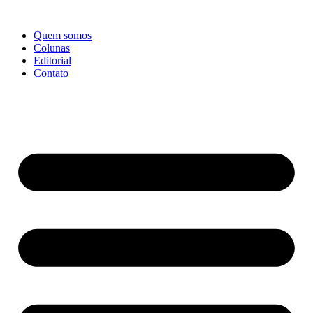
Ir
para
Quem somos
o
Colunas
conteúdo
Editorial
Contato