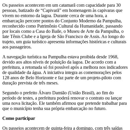
Os passeios acontecem em um catamarã com capacidade para 30
pessoas, batizado de “Capivarã” em homenagem às capivaras que
vivem no entorno da lagoa. Durante cerca de uma hora, a
embarcação percorre pontos do Conjunto Moderno da Pampulha,
reconhecido como Patrimônio Cultural da Humanidade, passando
por locais como a Casa do Baile, o Museu de Arte da Pampulha, o
Iate Tênis Clube e a Igreja de São Francisco de Assis. Ao longo do
trajeto, um guia turístico apresenta informações históricas e culturais
aos passageiros.
A navegação turística na Pampulha estava proibida desde 1968,
devido aos altos níveis de poluição da lagoa. De acordo com a
prefeitura, a retomada só foi possível após a melhora nos indicadores
de qualidade da água. A iniciativa integra as comemorações pelos
128 anos de Belo Horizonte e faz parte de um projeto-piloto com
duração prevista de três meses.
Segundo o prefeito Álvaro Damião (União Brasil), ao fim do
período de testes, a prefeitura poderá renovar o contrato ou lançar
uma nova licitação. Ele também afirmou que pretende trabalhar para
que o município tenha sua própria embarcação no futuro.
Como participar
Os passeios acontecem de quinta-feira a domingo, com três saídas