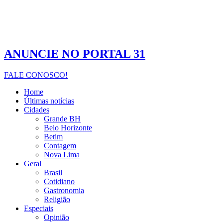
ANUNCIE NO PORTAL 31
FALE CONOSCO!
Home
Últimas notícias
Cidades
Grande BH
Belo Horizonte
Betim
Contagem
Nova Lima
Geral
Brasil
Cotidiano
Gastronomia
Religião
Especiais
Opinião