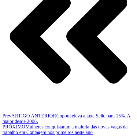
Prev
ARTIGO ANTERIOR
Copom eleva a taxa Selic para 15%. A
maior desde 2006.
PRÓXIMO
Mulheres conquistaram a maioria das novas vagas de
trabalho em Contagem nos primeiros neste ano