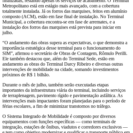
finalizadas, restando apenas os serviços de acabamento. O Terminal
Metropolitano está em estágio mais avançado, com a cobertura
totalmente instalada. Já os forros das marquises, feitos em alumínio
composto (ACM), estão em fase final de instalação. No Terminal
Municipal, a cobertura encontra-se em fase de arremates, e a
instalação dos forros das marquises está prevista para iniciar em
julho.
“O andamento das obras supera as expectativas, o que demonstra a
importância estratégica desse terminal para o funcionamento do
SIM”, afirmou o secretário de Obras de Contagem, Rômulo Perilli.
Ele também destacou que, além do Terminal Sede, estão em
andamento as obras do Terminal Darcy Ribeiro e diversas outras
intervenções de mobilidade na cidade, somando investimentos
próximos de R$ 1 bilhão.
Durante o mês de julho, também serão executadas etapas
importantes da infraestrutura viária do terminal, incluindo serviços
de terraplenagem, pavimento rígido e pavimentação asfáltica. As
intervenções mais impactantes foram planejadas para o período de
férias escolares, a fim de minimizar transtornos no tráfego.
O Sistema Integrado de Mobilidade é composto por diversos
equipamentos com funções específicas — como terminais de
integração, estações de ônibus, viadutos e corredores exclusivos —
e tem como objetivo modernizar e qualificar o transporte público em