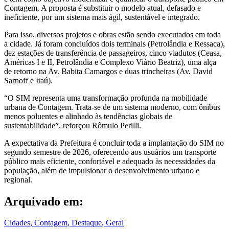
Contagem. A proposta é substituir o modelo atual, defasado e
ineficiente, por um sistema mais ágil, sustentável e integrado.
Para isso, diversos projetos e obras estão sendo executados em toda
a cidade. Já foram concluídos dois terminais (Petrolândia e Ressaca),
dez estações de transferência de passageiros, cinco viadutos (Ceasa,
Américas I e II, Petrolândia e Complexo Viário Beatriz), uma alça
de retorno na Av. Babita Camargos e duas trincheiras (Av. David
Sarnoff e Itaú).
“O SIM representa uma transformação profunda na mobilidade
urbana de Contagem. Trata-se de um sistema moderno, com ônibus
menos poluentes e alinhado às tendências globais de
sustentabilidade”, reforçou Rômulo Perilli.
A expectativa da Prefeitura é concluir toda a implantação do SIM no
segundo semestre de 2026, oferecendo aos usuários um transporte
público mais eficiente, confortável e adequado às necessidades da
população, além de impulsionar o desenvolvimento urbano e
regional.
Arquivado em:
Cidades
,
Contagem
,
Destaque
,
Geral