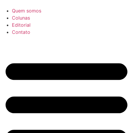
Ir
para
Quem somos
o
Colunas
conteúdo
Editorial
Contato