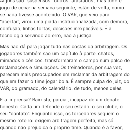
Alguns são “suspensos”, outros “afastados”, mas tudo é
jogo de cena: na semana seguinte, estão de volta, como
se nada tivesse acontecido. O VAR, que veio para
“acertar”, virou uma piada institucionalizada, com demora,
confusão, linhas tortas, decisões inexplicáveis. É a
tecnologia servindo ao erro, não à justiça.
Mas não dá para jogar tudo nas costas da arbitragem. Os
jogadores também são um capítulo à parte: chatos,
mimados e cênicos, transformaram o campo num palco de
reclamações e simulações. Os treinadores, por sua vez,
parecem mais preocupados em reclamar da arbitragem do
que em fazer o time jogar bola. É sempre culpa do juiz, do
VAR, do gramado, do calendário, de tudo, menos deles.
E a imprensa? Bairrista, parcial, incapaz de um debate
honesto. Cada um defende o seu estado, o seu clube, o
seu “contato”. Enquanto isso, os torcedores seguem o
mesmo roteiro: exigem arbitragem perfeita, mas só
quando não prejudica o próprio time. Quando é a favor,