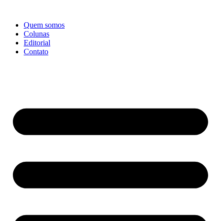
Ir
para
Quem somos
o
Colunas
conteúdo
Editorial
Contato