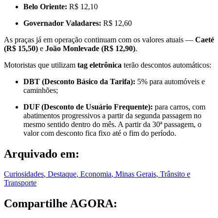
Belo Oriente:
R$ 12,10
Governador Valadares:
R$ 12,60
As praças já em operação continuam com os valores atuais —
Caeté
(R$ 15,50)
e
João Monlevade (R$ 12,90)
.
Motoristas que utilizam
tag eletrônica
terão descontos automáticos:
DBT (Desconto Básico da Tarifa):
5% para automóveis e
caminhões;
DUF (Desconto de Usuário Frequente):
para carros, com
abatimentos progressivos a partir da segunda passagem no
mesmo sentido dentro do mês. A partir da 30ª passagem, o
valor com desconto fica fixo até o fim do período.
Arquivado em:
Curiosidades
,
Destaque
,
Economia
,
Minas Gerais
,
Trânsito e
Transporte
Compartilhe AGORA: