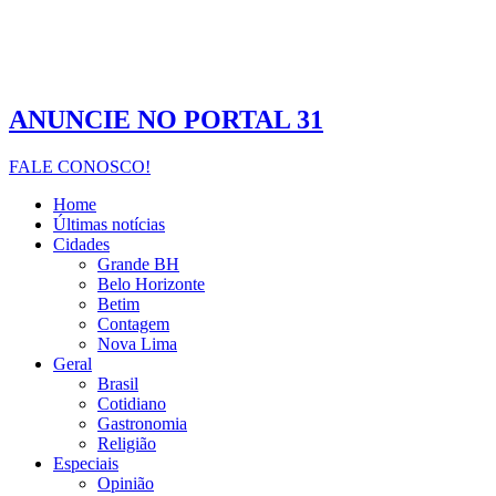
ANUNCIE NO PORTAL 31
FALE CONOSCO!
Home
Últimas notícias
Cidades
Grande BH
Belo Horizonte
Betim
Contagem
Nova Lima
Geral
Brasil
Cotidiano
Gastronomia
Religião
Especiais
Opinião