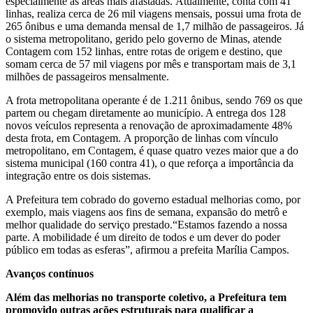
especialmente as áreas mais afastadas. Atualmente, conta com 41
linhas, realiza cerca de 26 mil viagens mensais, possui uma frota de
265 ônibus e uma demanda mensal de 1,7 milhão de passageiros. Já
o sistema metropolitano, gerido pelo governo de Minas, atende
Contagem com 152 linhas, entre rotas de origem e destino, que
somam cerca de 57 mil viagens por mês e transportam mais de 3,1
milhões de passageiros mensalmente.
A frota metropolitana operante é de 1.211 ônibus, sendo 769 os que
partem ou chegam diretamente ao município. A entrega dos 128
novos veículos representa a renovação de aproximadamente 48%
desta frota, em Contagem. A proporção de linhas com vínculo
metropolitano, em Contagem, é quase quatro vezes maior que a do
sistema municipal (160 contra 41), o que reforça a importância da
integração entre os dois sistemas.
A Prefeitura tem cobrado do governo estadual melhorias como, por
exemplo, mais viagens aos fins de semana, expansão do metrô e
melhor qualidade do serviço prestado.“Estamos fazendo a nossa
parte. A mobilidade é um direito de todos e um dever do poder
público em todas as esferas”, afirmou a prefeita Marília Campos.
Avanços contínuos
Além das melhorias no transporte coletivo, a Prefeitura tem
promovido outras ações estruturais para qualificar a