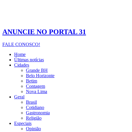
ANUNCIE NO PORTAL 31
FALE CONOSCO!
Home
Últimas notícias
Cidades
Grande BH
Belo Horizonte
Betim
Contagem
Nova Lima
Geral
Brasil
Cotidiano
Gastronomia
Religião
Especiais
Opinião