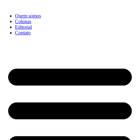
Ir
para
Quem somos
o
Colunas
conteúdo
Editorial
Contato