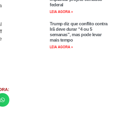
federal
a
LEIA AGORA »
Trump diz que conflito contra
l
Irã deve durar “4 ou 5
f
semanas”, mas pode levar
e
mais tempo
LEIA AGORA »
ORA: