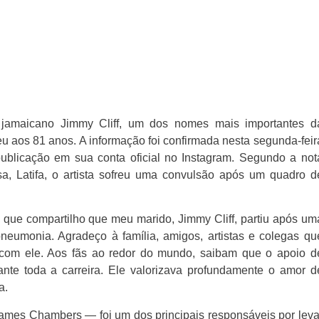
 jamaicano Jimmy Cliff, um dos nomes mais importantes d
eu aos 81 anos. A informação foi confirmada nesta segunda-feir
ublicação em sua conta oficial no Instagram. Segundo a not
a, Latifa, o artista sofreu uma convulsão após um quadro d
a que compartilho que meu marido, Jimmy Cliff, partiu após um
neumonia. Agradeço à família, amigos, artistas e colegas qu
 com ele. Aos fãs ao redor do mundo, saibam que o apoio d
ante toda a carreira. Ele valorizava profundamente o amor d
a.
ames Chambers — foi um dos principais responsáveis por leva