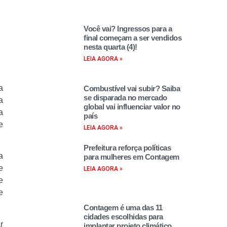
Você vai? Ingressos para a
final começam a ser vendidos
nesta quarta (4)!
LEIA AGORA »
a
Combustível vai subir? Saiba
se disparada no mercado
a
global vai influenciar valor no
a
país
e
LEIA AGORA »
Prefeitura reforça políticas
a
para mulheres em Contagem
e
LEIA AGORA »
e
e
Contagem é uma das 11
cidades escolhidas para
r
implantar projeto climático