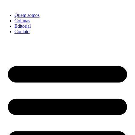
Ir
para
Quem somos
o
Colunas
conteúdo
Editorial
Contato