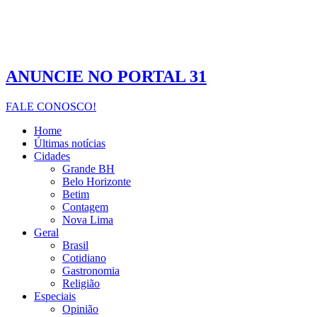
ANUNCIE NO PORTAL 31
FALE CONOSCO!
Home
Últimas notícias
Cidades
Grande BH
Belo Horizonte
Betim
Contagem
Nova Lima
Geral
Brasil
Cotidiano
Gastronomia
Religião
Especiais
Opinião