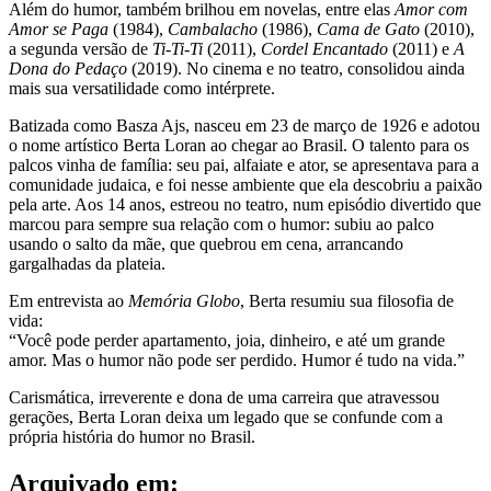
Além do humor, também brilhou em novelas, entre elas
Amor com
Amor se Paga
(1984),
Cambalacho
(1986),
Cama de Gato
(2010),
a segunda versão de
Ti-Ti-Ti
(2011),
Cordel Encantado
(2011) e
A
Dona do Pedaço
(2019). No cinema e no teatro, consolidou ainda
mais sua versatilidade como intérprete.
Batizada como Basza Ajs, nasceu em 23 de março de 1926 e adotou
o nome artístico Berta Loran ao chegar ao Brasil. O talento para os
palcos vinha de família: seu pai, alfaiate e ator, se apresentava para a
comunidade judaica, e foi nesse ambiente que ela descobriu a paixão
pela arte. Aos 14 anos, estreou no teatro, num episódio divertido que
marcou para sempre sua relação com o humor: subiu ao palco
usando o salto da mãe, que quebrou em cena, arrancando
gargalhadas da plateia.
Em entrevista ao
Memória Globo
, Berta resumiu sua filosofia de
vida:
“Você pode perder apartamento, joia, dinheiro, e até um grande
amor. Mas o humor não pode ser perdido. Humor é tudo na vida.”
Carismática, irreverente e dona de uma carreira que atravessou
gerações, Berta Loran deixa um legado que se confunde com a
própria história do humor no Brasil.
Arquivado em: