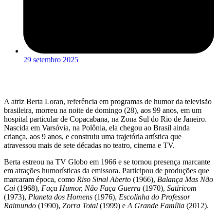
29 setembro 2025
A atriz Berta Loran, referência em programas de humor da televisão
brasileira, morreu na noite de domingo (28), aos 99 anos, em um
hospital particular de Copacabana, na Zona Sul do Rio de Janeiro.
Nascida em Varsóvia, na Polônia, ela chegou ao Brasil ainda
criança, aos 9 anos, e construiu uma trajetória artística que
atravessou mais de sete décadas no teatro, cinema e TV.
Berta estreou na TV Globo em 1966 e se tornou presença marcante
em atrações humorísticas da emissora. Participou de produções que
marcaram época, como
Riso Sinal Aberto
(1966),
Balança Mas Não
Cai
(1968),
Faça Humor, Não Faça Guerra
(1970),
Satiricom
(1973),
Planeta dos Homens
(1976),
Escolinha do Professor
Raimundo
(1990),
Zorra Total
(1999) e
A Grande Família
(2012).