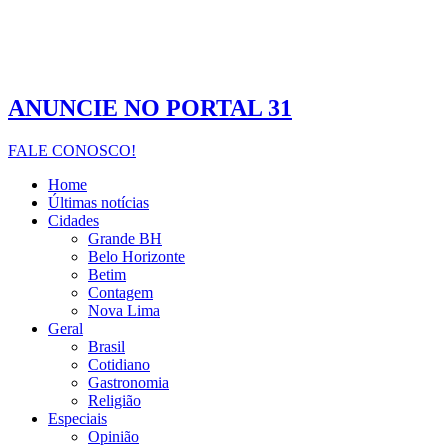
ANUNCIE NO PORTAL 31
FALE CONOSCO!
Home
Últimas notícias
Cidades
Grande BH
Belo Horizonte
Betim
Contagem
Nova Lima
Geral
Brasil
Cotidiano
Gastronomia
Religião
Especiais
Opinião