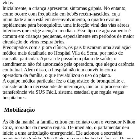
vidas.
Inicialmente, a criança apresentou sintomas gripais. No entanto,
como ocorre com frequência em bebês recém-nascidos, cuja
imunidade ainda está em desenvolvimento, o quadro evoluiu
rapidamente para bronquiolite, uma infecção viral das vias aéreas
inferiores que exige atenção imediata. Esse tipo de agravamento é
comum em crianças pequenas, especialmente em períodos de maior
circulação de vírus respiratórios.
Preocupados com a piora clínica, os pais buscaram uma avaliação
médica mais detalhada no Hospital Vila da Serra, por meio de
consulta particular. Apesar de possuírem plano de saúde, o
atendimento não foi autorizado pela operadora, que alegou carência
contratual. Além disso, o hospital não tem convênio com a
operadora da família, o que inviabilizou o uso do plano.
A equipe médica particular fez o diagnóstico de bronquiolite e,
considerando a necessidade de internação, iniciou o processo de
transferência via SUS Fácil, sistema estadual que regula vagas
hospitalares.
Mobilização
Às 8h da manhã, a família entrou em contato com o vereador Nilton
Cruz, morador da mesma região. De imediato, o parlamentar deu
início a uma articulação emergencial. Ele acionou a secretária
municipal de Saúde, Alice Neto, e o presidente da Câmara, Thiago