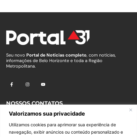
Seu novo
Portal de Notícias completo
, com notícias,
informações de Belo Horizonte e toda a Região
Metropolitana.
NOSSOS CONTATOS
Valorizamos sua privacidade
Fale com o Comercial
Utilizamos cookies para aprimorar sua experiência de
Fale com a Redação
navegação, exibir anúncios ou conteúdo personalizado e
falecom@portal31.com.br