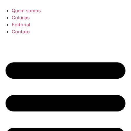
Ir
para
Quem somos
o
Colunas
conteúdo
Editorial
Contato