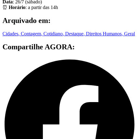
Data
: 26/7 (sábado)
⏰
Horário
: a partir das 14h
Arquivado em:
Cidades
,
Contagem
,
Cotidiano
,
Destaque
,
Direitos Humanos
,
Geral
Compartilhe AGORA: