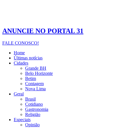
ANUNCIE NO PORTAL 31
FALE CONOSCO!
Home
Últimas notícias
Cidades
Grande BH
Belo Horizonte
Betim
Contagem
Nova Lima
Geral
Brasil
Cotidiano
Gastronomia
Religião
Especiais
Opinião