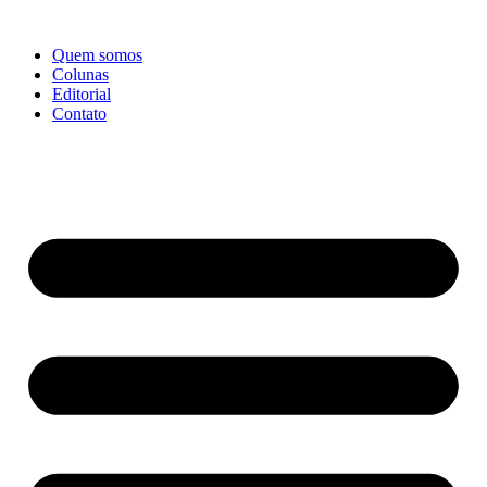
Ir
para
Quem somos
o
Colunas
conteúdo
Editorial
Contato