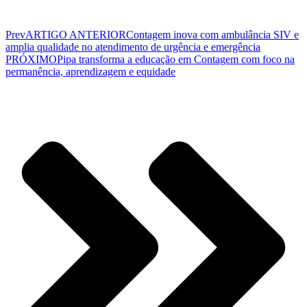
Prev
ARTIGO ANTERIOR
Contagem inova com ambulância SIV e
amplia qualidade no atendimento de urgência e emergência
PRÓXIMO
Pipa transforma a educação em Contagem com foco na
permanência, aprendizagem e equidade