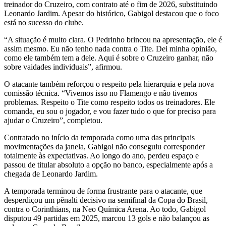
treinador do Cruzeiro, com contrato até o fim de 2026, substituindo
Leonardo Jardim. Apesar do histórico, Gabigol destacou que o foco
está no sucesso do clube.
“A situação é muito clara. O Pedrinho brincou na apresentação, ele é
assim mesmo. Eu não tenho nada contra o Tite. Dei minha opinião,
como ele também tem a dele. Aqui é sobre o Cruzeiro ganhar, não
sobre vaidades individuais”, afirmou.
O atacante também reforçou o respeito pela hierarquia e pela nova
comissão técnica. “Vivemos isso no Flamengo e não tivemos
problemas. Respeito o Tite como respeito todos os treinadores. Ele
comanda, eu sou o jogador, e vou fazer tudo o que for preciso para
ajudar o Cruzeiro”, completou.
Contratado no início da temporada como uma das principais
movimentações da janela, Gabigol não conseguiu corresponder
totalmente às expectativas. Ao longo do ano, perdeu espaço e
passou de titular absoluto a opção no banco, especialmente após a
chegada de Leonardo Jardim.
A temporada terminou de forma frustrante para o atacante, que
desperdiçou um pênalti decisivo na semifinal da Copa do Brasil,
contra o Corinthians, na Neo Química Arena. Ao todo, Gabigol
disputou 49 partidas em 2025, marcou 13 gols e não balançou as