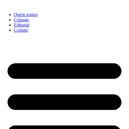
Ir
para
Quem somos
o
Colunas
conteúdo
Editorial
Contato