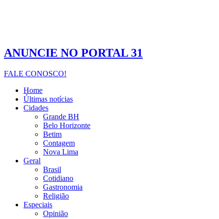
ANUNCIE NO PORTAL 31
FALE CONOSCO!
Home
Últimas notícias
Cidades
Grande BH
Belo Horizonte
Betim
Contagem
Nova Lima
Geral
Brasil
Cotidiano
Gastronomia
Religião
Especiais
Opinião