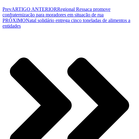
Prev
ARTIGO ANTERIOR
Regional Ressaca promove
confraternização para moradores em situação de rua
PRÓXIMO
Natal solidário entrega cinco toneladas de alimentos a
entidades