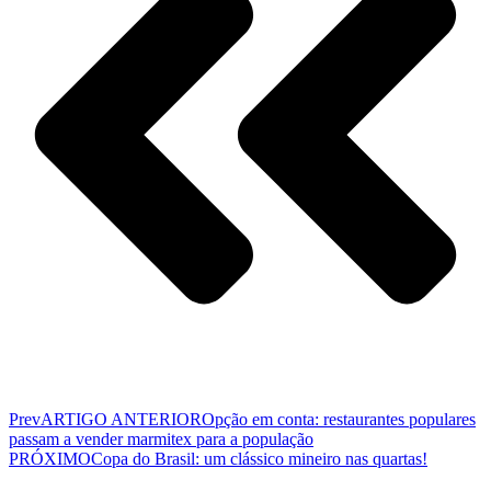
Prev
ARTIGO ANTERIOR
Opção em conta: restaurantes populares
passam a vender marmitex para a população
PRÓXIMO
Copa do Brasil: um clássico mineiro nas quartas!