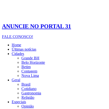
ANUNCIE NO PORTAL 31
FALE CONOSCO!
Home
Últimas notícias
Cidades
Grande BH
Belo Horizonte
Betim
Contagem
Nova Lima
Geral
Brasil
Cotidiano
Gastronomia
Religião
Especiais
Opinião