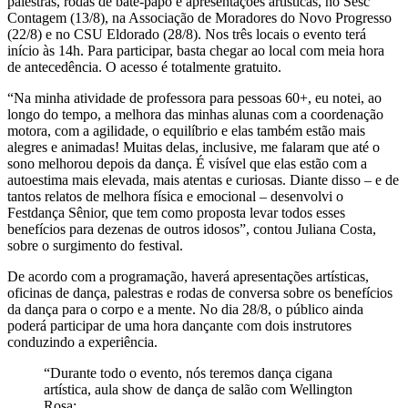
palestras, rodas de bate-papo e apresentações artísticas, no Sesc
Contagem (13/8), na Associação de Moradores do Novo Progresso
(22/8) e no CSU Eldorado (28/8). Nos três locais o evento terá
início às 14h. Para participar, basta chegar ao local com meia hora
de antecedência. O acesso é totalmente gratuito.
“Na minha atividade de professora para pessoas 60+, eu notei, ao
longo do tempo, a melhora das minhas alunas com a coordenação
motora, com a agilidade, o equilíbrio e elas também estão mais
alegres e animadas! Muitas delas, inclusive, me falaram que até o
sono melhorou depois da dança. É visível que elas estão com a
autoestima mais elevada, mais atentas e curiosas. Diante disso – e de
tantos relatos de melhora física e emocional – desenvolvi o
Festdança Sênior, que tem como proposta levar todos esses
benefícios para dezenas de outros idosos”, contou Juliana Costa,
sobre o surgimento do festival.
De acordo com a programação, haverá apresentações artísticas,
oficinas de dança, palestras e rodas de conversa sobre os benefícios
da dança para o corpo e a mente. No dia 28/8, o público ainda
poderá participar de uma hora dançante com dois instrutores
conduzindo a experiência.
“Durante todo o evento, nós teremos dança cigana
artística, aula show de dança de salão com Wellington
Rosa;