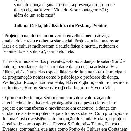
sarau de dança cigana artística; a presença do grupo de
dança cigana Viver a Vida do Sesc Contagem 60+;
além de um solo meu”,
Juliana Costa, idealizadora do Festança Sênior
“Projetos para idosos promovem o envelhecimento ativo, a
qualidade de vida e o bem-estar social. Projetos relacionados ao
lazer e a cultura melhoraram a saúde física e mental, reduzem o
isolamento e a solidão”, completou ela.
Entre os ritmos e estilos presentes, estarão a dança de salão (forró e
bolero), aerodance, dança circular e dança cigana artística. Esta
última, aliás, é uma das especialidades de Juliana Costa. Participam
da programação nomes como o psicólogo e professor de dança,
Wellington Rosa; a fisioterapeuta, Flávia Viglioni; o ator e mestre de
cerimônias, Ronny Stevens; e o já citado grupo Viver a Vida.
O primeiro Festdança Sênior é um convite à valorização do
envelhecimento ativo e do protagonismo da pessoa idosa. Um
projeto que transforma o movimento em encontro, a dança em
cuidado e a arte em potência para todas as idades. Com produção de
Juliana Costa e assistência de produção de Cíntia Badaró, o projeto
é realizado com o apoio da DiversuS Cultural – Teatro, Dança e
Eventos, companhia que atua como Ponto de Cultura em Contagem