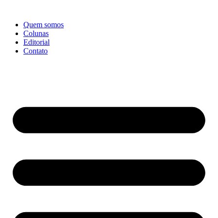
Ir
para
Quem somos
o
Colunas
conteúdo
Editorial
Contato