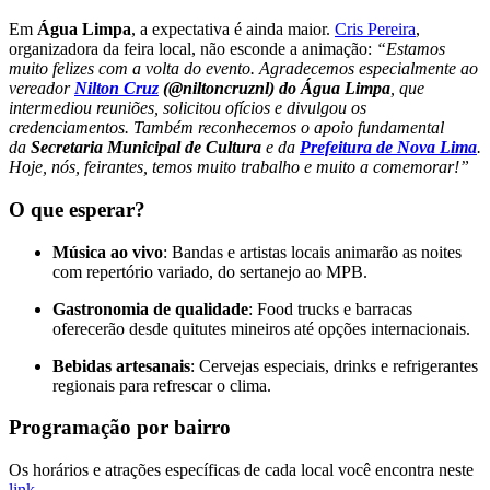
Em
Água Limpa
, a expectativa é ainda maior.
Cris Pereira
,
organizadora da feira local, não esconde a animação:
“Estamos
muito felizes com a volta do evento. Agradecemos especialmente ao
vereador
Nilton Cruz
(@niltoncruznl) do Água Limpa
, que
intermediou reuniões, solicitou ofícios e divulgou os
credenciamentos. Também reconhecemos o apoio fundamental
da
Secretaria Municipal de Cultura
e da
Prefeitura de Nova Lima
.
Hoje, nós, feirantes, temos muito trabalho e muito a comemorar!”
O que esperar?
Música ao vivo
: Bandas e artistas locais animarão as noites
com repertório variado, do sertanejo ao MPB.
Gastronomia de qualidade
: Food trucks e barracas
oferecerão desde quitutes mineiros até opções internacionais.
Bebidas artesanais
: Cervejas especiais, drinks e refrigerantes
regionais para refrescar o clima.
Programação por bairro
Os horários e atrações específicas de cada local você encontra neste
link
.